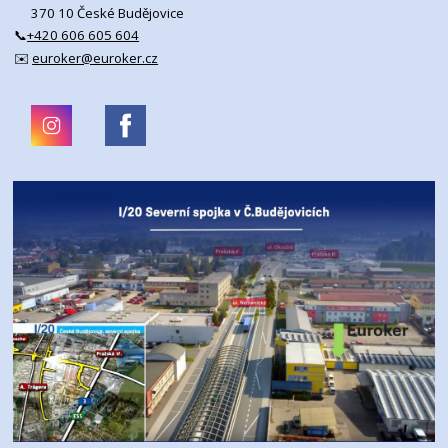
370 10 České Budějovice
📞
+420 606 605 604
✉️
euroker@euroker.cz