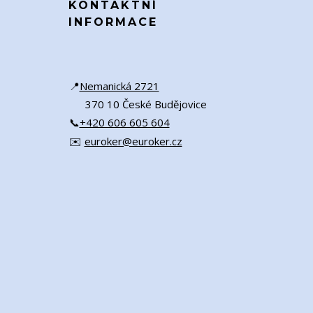
KONTAKTNÍ
INFORMACE
📍
Nemanická 2721
370 10 České Budějovice
📞
+420 606 605 604
✉️
euroker@euroker.cz