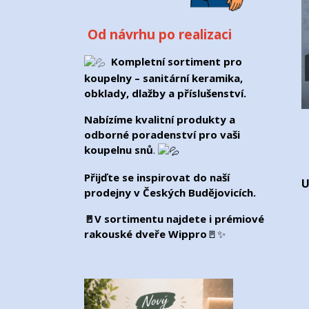
Od návrhu po realizaci
Kompletní sortiment pro
koupelny – sanitární keramika,
obklady, dlažby a příslušenství.
Nabízíme kvalitní produkty a
odborné poradenství pro vaši
koupelnu snů
.
Přijďte se inspirovat do naší
U
prodejny v
Českých Budějovicích
.
🚪V sortimentu najdete i prémiové
rakouské dveře Wippro
🚪✨