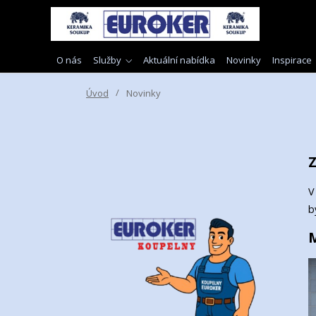
O nás
Služby
Aktuální nabídka
Novinky
Inspirace
Úvod
Novinky
Z
V
b
M