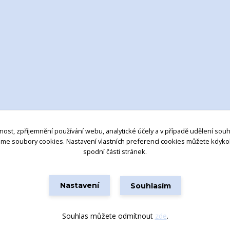
nost, zpříjemnění používání webu, analytické účely a v případě udělení souh
váme soubory cookies. Nastavení vlastních preferencí cookies můžete kdyko
spodní části stránek.
© 2025 EUROKER Všechna práva vyhrazena
Nastavení
Souhlasím
Vytvořeno na
Eshop-rychle.cz
Souhlas můžete odmítnout
zde
.