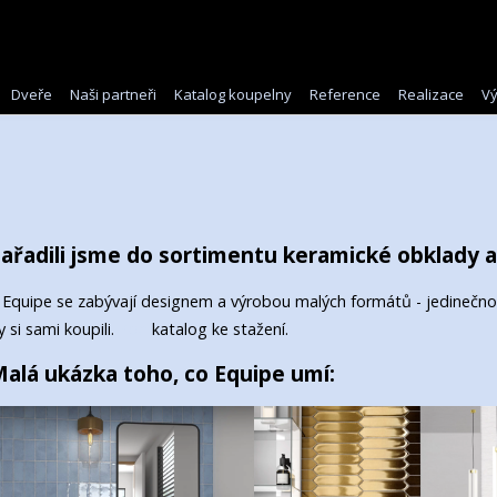
Dveře
Naši partneři
Katalog koupelny
Reference
Realizace
Vý
ařadili jsme do sortimentu keramické obklady a
 Equipe se zabývají designem a výrobou malých formátů - jedinečnost 
y si sami koupili.
Zde
katalog ke stažení.
alá ukázka toho, co Equipe umí: