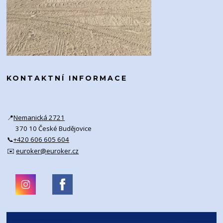
KONTAKTNÍ INFORMACE
📍
Nemanická 2721
370 10 České Budějovice
📞
+420 606 605 604
✉️
euroker@euroker.cz