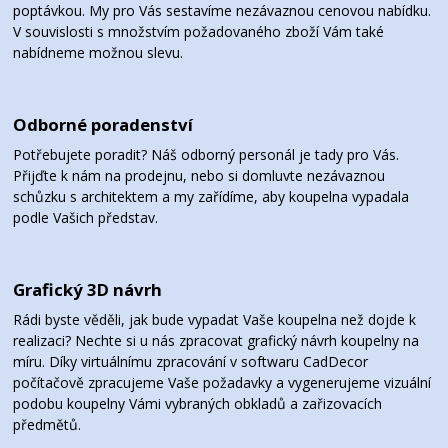
poptávkou. My pro Vás sestavíme nezávaznou cenovou nabídku.
V souvislosti s množstvím požadovaného zboží Vám také
nabídneme možnou slevu.
Odborné poradenství
Potřebujete poradit? Náš odborný personál je tady pro Vás.
Přijďte k nám na prodejnu, nebo si domluvte nezávaznou
schůzku s architektem a my zařídíme, aby koupelna vypadala
podle Vašich představ.
Grafický 3D návrh
Rádi byste věděli, jak bude vypadat Vaše koupelna než dojde k
realizaci? Nechte si u nás zpracovat grafický návrh koupelny na
míru. Díky virtuálnímu zpracování v softwaru CadDecor
počítačově zpracujeme Vaše požadavky a vygenerujeme vizuální
podobu koupelny Vámi vybraných obkladů a zařizovacích
předmětů.