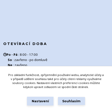
OTEVÍRACÍ DOBA
🕒
Po - Pá
:
8:00 - 17:00
So
: zavřeno - po domluvě
Ne
: zavřeno
Pro základní funkčnost, zpříjemnění používání webu, analytické účely a
Výdej zboží : 8:00 - 16:00
v případě udělení souhlasu také pro účely cílení reklamy využíváme
soubory cookies. Nastavení vlastních preferencí cookies můžete
kdykoli upravit odkazem ve spodní části stránek.
Nastavení
Souhlasím
© 2025 EUROKER Všechna práva vyhrazena