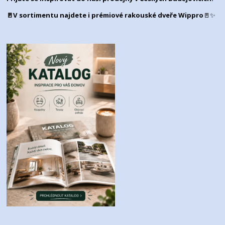
🚪V sortimentu najdete i prémiové rakouské dveře Wippro
🚪✨